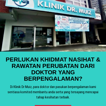
PERLUKAN KHIDMAT NASIHAT &
RAWATAN PERUBATAN DARI
DOKTOR YANG
BERPENGALAMAN?
Di Klinik Dr Muiz, para doktor dan pasukan berpengalaman kami
sentiasa komited membantu anda serta yang tersayang mencapai
tahap kesihatan terbaik.