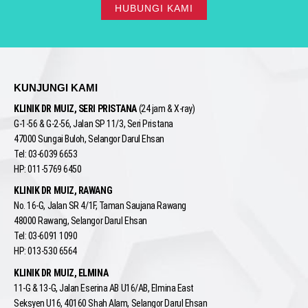
HUBUNGI KAMI
KUNJUNGI KAMI
KLINIK DR MUIZ, SERI PRISTANA
(24 jam & X-ray)
G-1-56 & G-2-56, Jalan SP 11/3, Seri Pristana
47000 Sungai Buloh, Selangor Darul Ehsan
Tel: 03-6039 6653
HP: 011-5769 6450
KLINIK DR MUIZ, RAWANG
No. 16-G, Jalan SR 4/1F, Taman Saujana Rawang
48000 Rawang, Selangor Darul Ehsan
Tel: 03-6091 1090
HP: 013-530 6564
KLINIK DR MUIZ, ELMINA
11-G & 13-G, Jalan Eserina AB U16/AB, Elmina East
Seksyen U16, 40160 Shah Alam, Selangor Darul Ehsan