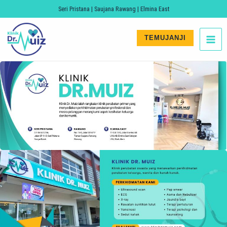
Skip
Seri Pristana | Saujana Rawang | Elmina East
to
MA
content
TEMUJANJI
ME
LE