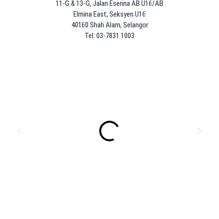
11-G & 13-G, Jalan Eserina AB U16/AB
Elmina East, Seksyen U16
40160 Shah Alam, Selangor
Tel: 03-7831 1003
P
N
r
e
e
x
v
t
i
o
u
s