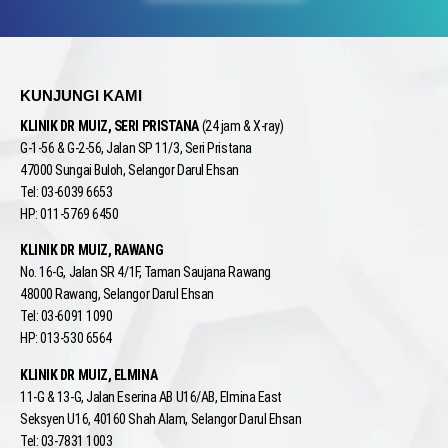
KUNJUNGI KAMI
KLINIK DR MUIZ, SERI PRISTANA
(24 jam & X-ray)
G-1-56 & G-2-56, Jalan SP 11/3, Seri Pristana
47000 Sungai Buloh, Selangor Darul Ehsan
Tel: 03-6039 6653
HP: 011-5769 6450
KLINIK DR MUIZ, RAWANG
No. 16-G, Jalan SR 4/1F, Taman Saujana Rawang
48000 Rawang, Selangor Darul Ehsan
Tel: 03-6091 1090
HP: 013-530 6564
KLINIK DR MUIZ, ELMINA
11-G & 13-G, Jalan Eserina AB U16/AB, Elmina East
Seksyen U16, 40160 Shah Alam, Selangor Darul Ehsan
Tel: 03-7831 1003