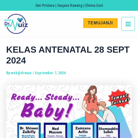
Skip
Post
Search
Seri Pristana | Saujana Rawang | Elmina East
to
navigation
MA
content
TEMUJANJI
ME
KELAS ANTENATAL 28 SEPT
2024
LE
By
web@drmuiz
/
September 7, 2024