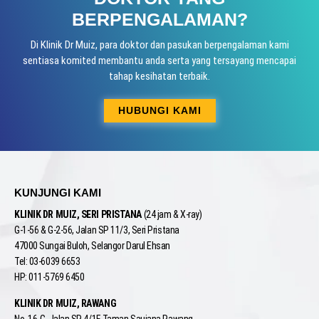
BERPENGALAMAN?
Di Klinik Dr Muiz, para doktor dan pasukan berpengalaman kami
sentiasa komited membantu anda serta yang tersayang mencapai
tahap kesihatan terbaik.
HUBUNGI KAMI
KUNJUNGI KAMI
KLINIK DR MUIZ, SERI PRISTANA
(24 jam & X-ray)
G-1-56 & G-2-56, Jalan SP 11/3, Seri Pristana
47000 Sungai Buloh, Selangor Darul Ehsan
Tel: 03-6039 6653
HP: 011-5769 6450
KLINIK DR MUIZ, RAWANG
No. 16-G, Jalan SR 4/1F, Taman Saujana Rawang