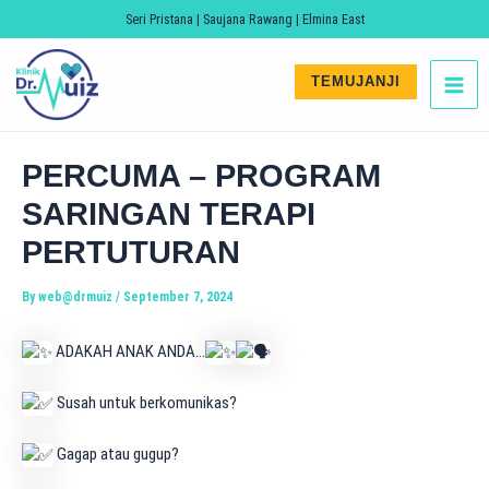
Skip
Post
Search
Seri Pristana | Saujana Rawang | Elmina East
to
navigation
MA
content
TEMUJANJI
ME
PERCUMA – PROGRAM
SARINGAN TERAPI
PERTUTURAN
LE
By
web@drmuiz
/
September 7, 2024
ADAKAH ANAK ANDA…
Susah untuk berkomunikas?
Gagap atau gugup?