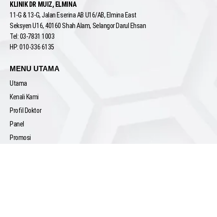
KLINIK DR MUIZ, ELMINA
11-G & 13-G, Jalan Eserina AB U16/AB, Elmina East
Seksyen U16, 40160 Shah Alam, Selangor Darul Ehsan
Tel: 03-7831 1003
HP: 010-336 6135
MENU UTAMA
Utama
Kenali Kami
Profil Doktor
Panel
Promosi
Sertai Kami
KHIDMAT PELANGGAN
Senarai Perkhidmatan
Senarai Harga
Temujanji