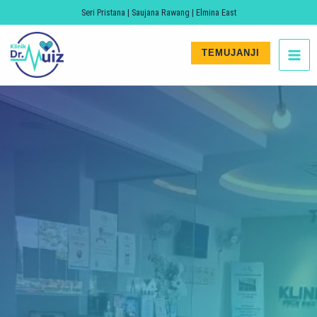
Skip
Seri Pristana | Saujana Rawang | Elmina East
to
MA
content
TEMUJANJI
ME
LE