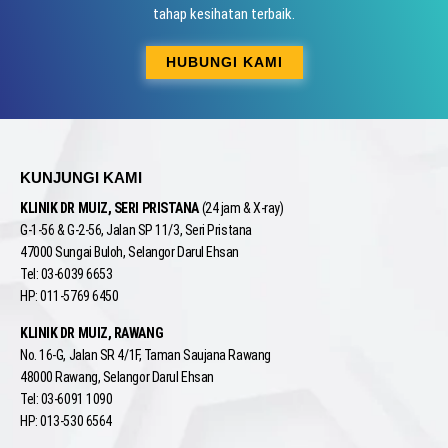
tahap kesihatan terbaik.
HUBUNGI KAMI
KUNJUNGI KAMI
KLINIK DR MUIZ, SERI PRISTANA
(24 jam & X-ray)
G-1-56 & G-2-56, Jalan SP 11/3, Seri Pristana
47000 Sungai Buloh, Selangor Darul Ehsan
Tel: 03-6039 6653
HP: 011-5769 6450
KLINIK DR MUIZ, RAWANG
No. 16-G, Jalan SR 4/1F, Taman Saujana Rawang
48000 Rawang, Selangor Darul Ehsan
Tel: 03-6091 1090
HP: 013-530 6564